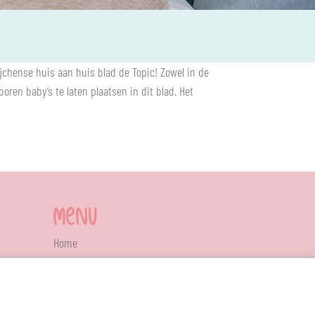
Wijchense huis aan huis blad de
Topic
! Zowel in de
ren baby’s te laten plaatsen in dit blad. Het
MENU
Home
Nieuws
Contact
Mamacafe