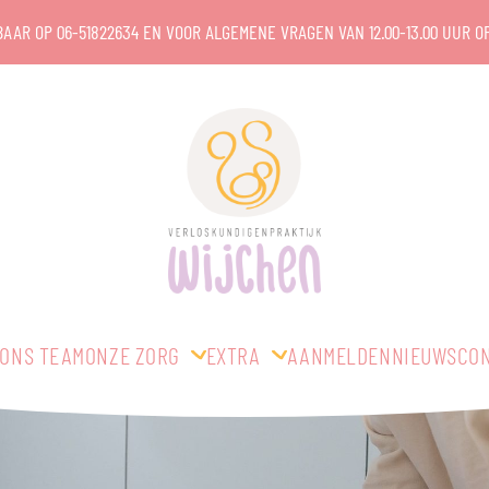
KBAAR OP
06-51822634
EN VOOR ALGEMENE VRAGEN VAN 12.00-13.00 UUR O
ONS TEAM
ONZE ZORG
EXTRA
AANMELDEN
NIEUWS
CO