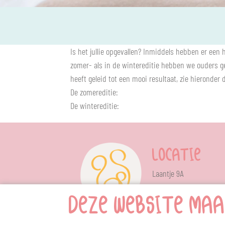
Is het jullie opgevallen? Inmiddels hebben er een 
zomer- als in de wintereditie hebben we ouders ge
heeft geleid tot een mooi resultaat, zie hieronder
De zomereditie:
De wintereditie:
LOCATIE
Laantje 9A
6602 AA Wijchen
DEZE WEBSITE MAA
KOLFVERHUU