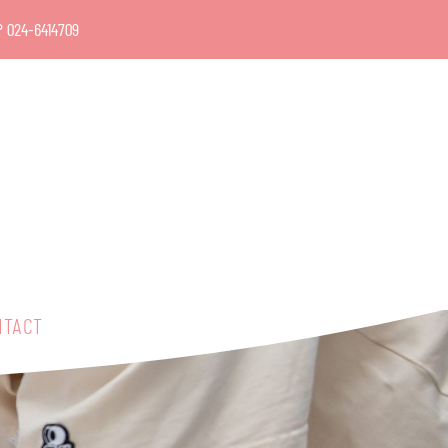
P
024-6414709
NTACT