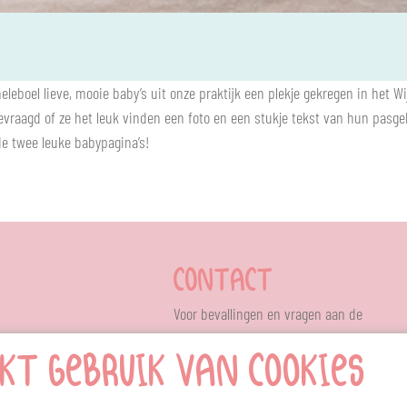
heleboel lieve, mooie baby’s uit onze praktijk een plekje gekregen in het 
vraagd of ze het leuk vinden een foto en een stukje tekst van hun pasgebo
 de twee leuke babypagina’s!
CONTACT
Voor bevallingen en vragen aan de
verloskundige bel je 24 uur per dag:
KT GEBRUIK VAN COOKIES
06-51822634
R