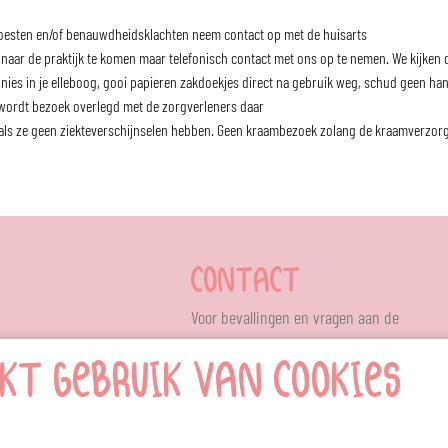
, hoesten en/of benauwdheidsklachten neem contact op met de huisarts
et naar de praktijk te komen maar telefonisch contact met ons op te nemen. We kijken
 nies in je elleboog, gooi papieren zakdoekjes direct na gebruik weg, schud geen h
an wordt bezoek overlegd met de zorgverleners daar
 als ze geen ziekteverschijnselen hebben. Geen kraambezoek zolang de kraamverzorgs
CONTACT
Voor bevallingen en vragen aan de
verloskundige bel je 24 uur per dag:
KT GEBRUIK VAN COOKIES
06-51822634
R
Voor algemene vragen bel je op