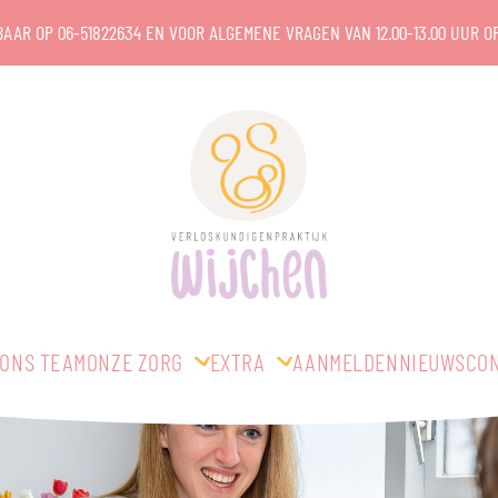
KBAAR OP
06-51822634
EN VOOR ALGEMENE VRAGEN VAN 12.00-13.00 UUR O
ONS TEAM
ONZE ZORG
EXTRA
AANMELDEN
NIEUWS
CO