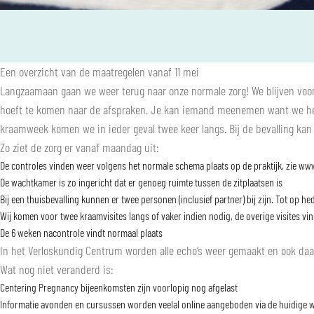
Een overzicht van de maatregelen vanaf 11 mei
Langzaamaan gaan we weer terug naar onze normale zorg! We blijven voorzi
hoeft te komen naar de afspraken. Je kan iemand meenemen want we he
kraamweek komen we in ieder geval twee keer langs. Bij de bevalling kan e
Zo ziet de zorg er vanaf maandag uit:
De controles vinden weer volgens het normale schema plaats op de praktijk, zie
www
De wachtkamer is zo ingericht dat er genoeg ruimte tussen de zitplaatsen is
Bij een thuisbevalling kunnen er twee personen (inclusief partner) bij zijn. Tot op
Wij komen voor twee kraamvisites langs of vaker indien nodig, de overige visites vin
De 6 weken nacontrole vindt normaal plaats
In het Verloskundig Centrum worden alle echo’s weer gemaakt en ook daa
Wat nog niet veranderd is:
Centering Pregnancy bijeenkomsten zijn voorlopig nog afgelast
Informatie avonden en cursussen worden veelal online aangeboden via de huidige 