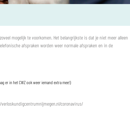
eel mogelijk te voorkomen. Het belangrijkste is dat je niet meer alleen
elefonische afspraken worden weer normale afspraken en in de
 mag er in het CWZ ook weer iemand extra mee!)
//verloskundigcentrumnijmegen.nl/coronavirus/