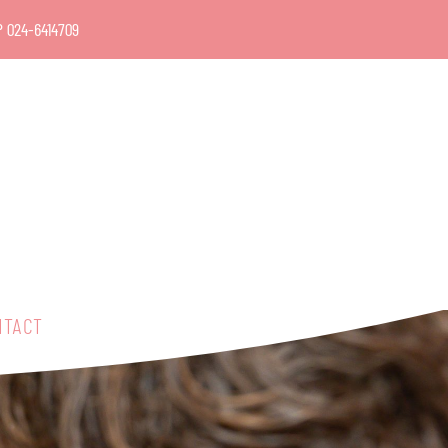
P
024-6414709
NTACT