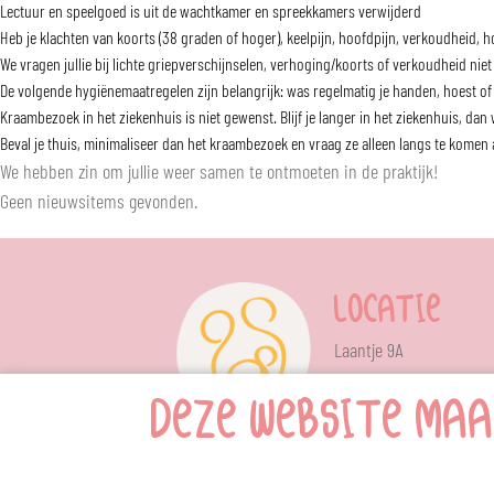
Lectuur en speelgoed is uit de wachtkamer en spreekkamers verwijderd
Heb je klachten van koorts (38 graden of hoger), keelpijn, hoofdpijn, verkoudheid
We vragen jullie bij lichte griepverschijnselen, verhoging/koorts of verkoudheid ni
De volgende hygiënemaatregelen zijn belangrijk: was regelmatig je handen, hoest of
Kraambezoek in het ziekenhuis is niet gewenst. Blijf je langer in het ziekenhuis, d
Beval je thuis, minimaliseer dan het kraambezoek en vraag ze alleen langs te komen
We hebben zin om jullie weer samen te ontmoeten in de praktijk!
Geen nieuwsitems gevonden.
LOCATIE
Laantje 9A
6602 AA Wijchen
DEZE WEBSITE MAA
KOLFVERHUU
Klik
hier
voor de