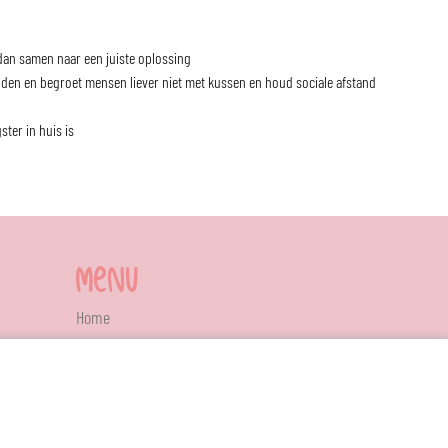
 dan samen naar een juiste oplossing
anden en begroet mensen liever niet met kussen en houd sociale afstand
ter in huis is
MENU
Home
Nieuws
Contact
Mamacafe
Ons team