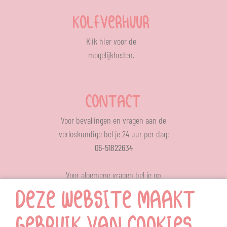
KOLFVERHUUR
Klik
hier
voor de
mogelijkheden.
CONTACT
Voor bevallingen en vragen aan de
verloskundige bel je 24 uur per dag:
06-51822634
Voor algemene vragen bel je op
ons op werkdagen tussen 12.00 – 13.00 uur
DEZE WEBSITE MAAKT
024-6414709
MENU
GEBRUIK VAN COOKIES