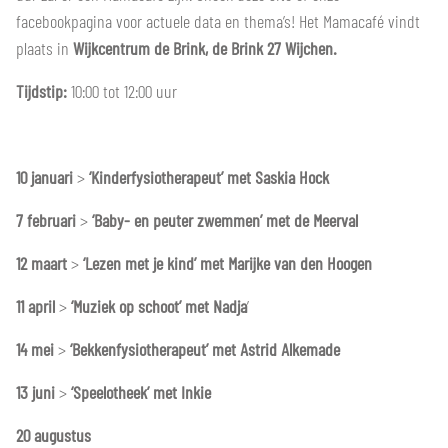
facebookpagina voor actuele data en thema’s! Het Mamacafé vindt
plaats in
Wijkcentrum de Brink, de Brink 27 Wijchen.
Tijdstip:
10:00 tot 12:00 uur
10 januari
>
‘Kinderfysiotherapeut’ met Saskia Hock
7 februari
>
‘Baby- en peuter zwemmen’ met de Meerval
12 maart
>
‘Lezen met je kind’ met Marijke van den Hoogen
11 april
>
‘Muziek op schoot’ met Nadja
’
14 mei
>
‘Bekkenfysiotherapeut’ met Astrid Alkemade
13 juni
>
‘Speelotheek’ met Inkie
20 augustus