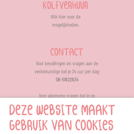
KOLFVERHUUR
Klik
hier
voor de
mogelijkheden.
CONTACT
Voor bevallingen en vragen aan de
verloskundige bel je 24 uur per dag:
06-51822634
Voor algemene vragen bel je op
ons op werkdagen tussen 12.00 – 13.00 uur
DEZE WEBSITE MAAKT
024-6414709
MENU
GEBRUIK VAN COOKIES