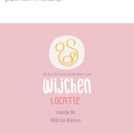
LOCATIE
Laantje 9A
6602 AA Wijchen