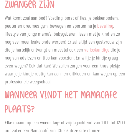
ZWANGER ZIJN
Wat komt zoal aan bod? Voeding, borst of fles, je bekkenbodem,
peuter en dreumes gym, bewegen en sporten na je
bevalling
,
lifestyle van jonge mama’s, babygebaren, lezen met je kind en zo
nog veel meer leuke onderwerpen! Er zal altijd een gastvrouw zijn
die je hartelijk ontvangt en meestal ook een
verloskundige
die je
nog van adviezen en tips kan voorzien. En wil je je kindje graag
even wegen? Ook dat kan! We zullen zorgen voor een knus plekje
waar je je kindje rustig kan aan- en uitkleden en kan wegen op een
professionele weegschaal.
WANNEER VINDT HET MAMACAFE
PLAATS?
Elke maand op een woensdag- of vrijdagochtend van 10.00 tot 12.00
uur zal er een Mamacafé zijn. Check deze site of onze