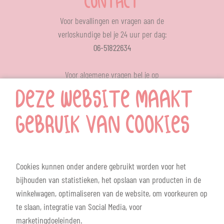
CONTACT
Voor bevallingen en vragen aan de
verloskundige bel je 24 uur per dag:
06-51822634
Voor algemene vragen bel je op
ons op werkdagen tussen 12.00 – 13.00 uur
DEZE WEBSITE MAAKT
024-6414709
MENU
GEBRUIK VAN COOKIES
Home
Nieuws
Cookies kunnen onder andere gebruikt worden voor het
Contact
bijhouden van statistieken, het opslaan van producten in de
Mamacafe
winkelwagen, optimaliseren van de website, om voorkeuren op
Ons team
te slaan, integratie van Social Media, voor
Aanmelden
marketingdoeleinden.