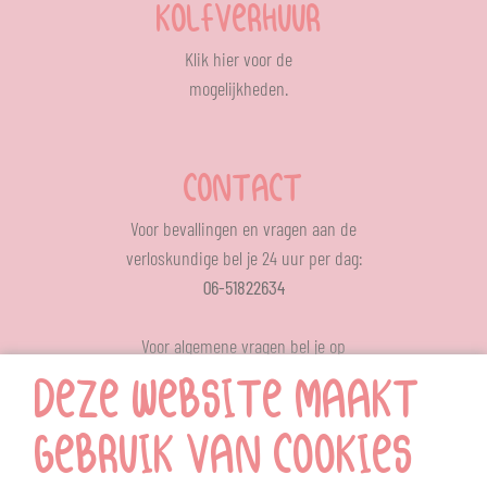
KOLFVERHUUR
Klik
hier
voor de
mogelijkheden.
CONTACT
Voor bevallingen en vragen aan de
verloskundige bel je 24 uur per dag:
06-51822634
Voor algemene vragen bel je op
ons op werkdagen tussen 12.00 – 13.00 uur
DEZE WEBSITE MAAKT
024-6414709
MENU
GEBRUIK VAN COOKIES
Home