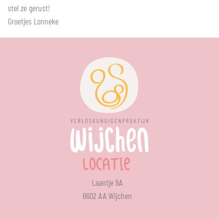
stel ze gerust!
Groetjes Lonneke
LOCATIE
Laantje 9A
6602 AA Wijchen