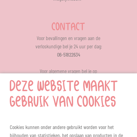
CONTACT
Voor bevallingen en vragen aan de
verloskundige bel je 24 uur per dag:
06-51822634
Voor algemene vragen bel je op
ons op werkdagen tussen 12.00 – 13.00 uur
DEZE WEBSITE MAAKT
024-6414709
MENU
GEBRUIK VAN COOKIES
Home
Nieuws
Cookies kunnen onder andere gebruikt worden voor het
Contact
bijhouden van statistieken, het opslaan van producten in de
Mamacafe