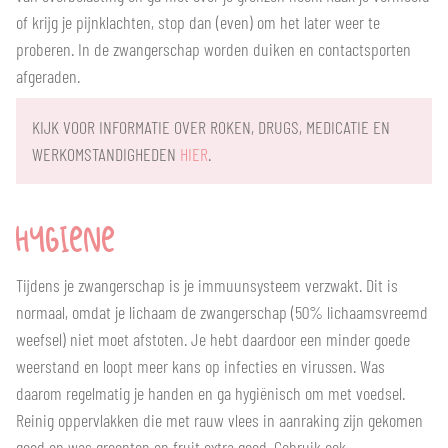
of krijg je pijnklachten, stop dan (even) om het later weer te
proberen. In de zwangerschap worden duiken en contactsporten
afgeraden.
KIJK VOOR INFORMATIE OVER ROKEN, DRUGS, MEDICATIE EN
WERKOMSTANDIGHEDEN
HIER
.
HYGIENE
Tijdens je zwangerschap is je immuunsysteem verzwakt. Dit is
normaal, omdat je lichaam de zwangerschap (50% lichaamsvreemd
weefsel) niet moet afstoten. Je hebt daardoor een minder goede
weerstand en loopt meer kans op infecties en virussen. Was
daarom regelmatig je handen en ga hygiënisch om met voedsel.
Reinig oppervlakken die met rauw vlees in aanraking zijn gekomen
goed en was groenten en fruit extra goed. Gebruik ook